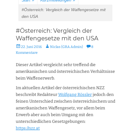
Start
»
Kurzmitteilungen
»
#Österreich: Vergleich der Waffengesetze mit
den USA
#Österreich: Vergleich der
Waffengesetze mit den USA
Veröffentlicht
Autor
22. Juni 2016
Niclas (GRA Admin)
8
am
Kommentare
Dieser Artikel vergleicht sehr treffend die
amerikanischen und österreichischen Verhältnisse
beim Waffenerwerb.
Im aktuellen Artikel der österreichischen NZZ
beschreibt Redakteur
Wolfgang Rössler
jedoch den
feinen Unterschied zwischen österreichischem und
amerikanischen Waffengesetz, vor allem beim
Erwerb aber auch beim Umgang mit den
unterschiedlichen Gesetzgebungen:
https://nzz.at