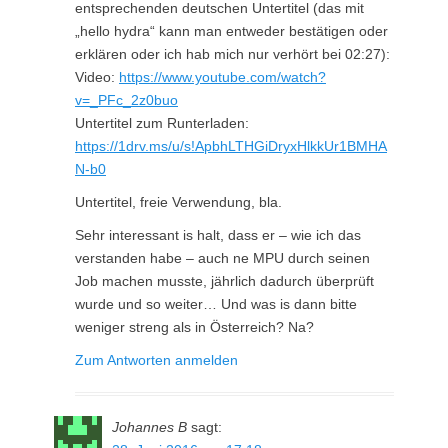
entsprechenden deutschen Untertitel (das mit
„hello hydra“ kann man entweder bestätigen oder
erklären oder ich hab mich nur verhört bei 02:27):
Video:
https://www.youtube.com/watch?
v=_PFc_2z0buo
Untertitel zum Runterladen:
https://1drv.ms/u/s!ApbhLTHGiDryxHlkkUr1BMHA
N-b0
Untertitel, freie Verwendung, bla.
Sehr interessant is halt, dass er – wie ich das
verstanden habe – auch ne MPU durch seinen
Job machen musste, jährlich dadurch überprüft
wurde und so weiter… Und was is dann bitte
weniger streng als in Österreich? Na?
Zum Antworten anmelden
Johannes B
sagt: