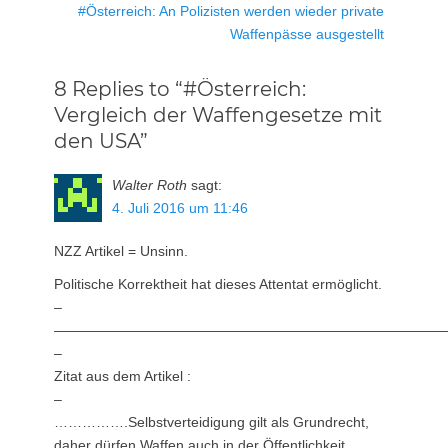
Nächster
#Österreich: An Polizisten werden wieder private
Beitrag:
Waffenpässe ausgestellt
8 Replies to “#Österreich:
Vergleich der Waffengesetze mit
den USA”
Walter Roth
sagt:
4. Juli 2016 um 11:46
NZZ Artikel = Unsinn.
Politische Korrektheit hat dieses Attentat ermöglicht.
–
————————————————————————————
–
Zitat aus dem Artikel :
–
…………….Selbstverteidigung gilt als Grundrecht,
daher dürfen Waffen auch in der Öffentlichkeit