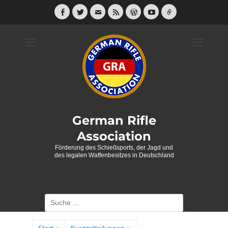
Weiter
zum
Facebook
Twitter
E-
Feed
WordPress
YouTube
Link
Mail
Inhalt
German Rifle
Association
Förderung des Schießsports, der Jagd und
des legalen Waffenbesitzes in Deutschland
Suche
nach: