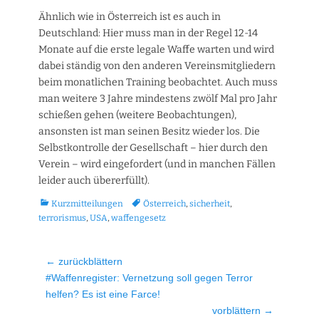
Ähnlich wie in Österreich ist es auch in
Deutschland: Hier muss man in der Regel 12-14
Monate auf die erste legale Waffe warten und wird
dabei ständig von den anderen Vereinsmitgliedern
beim monatlichen Training beobachtet. Auch muss
man weitere 3 Jahre mindestens zwölf Mal pro Jahr
schießen gehen (weitere Beobachtungen),
ansonsten ist man seinen Besitz wieder los. Die
Selbstkontrolle der Gesellschaft – hier durch den
Verein – wird eingefordert (und in manchen Fällen
leider auch übererfüllt).
Kategorien
Tags
Kurzmitteilungen
Österreich
,
sicherheit
,
terrorismus
,
USA
,
waffengesetz
Beitragsnavigation
← zurückblättern
Vorheriger
#Waffenregister: Vernetzung soll gegen Terror
Beitrag:
helfen? Es ist eine Farce!
vorblättern →