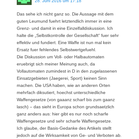
28. Juni 2016 um 17:18
Das sehe ich nicht ganz so. Die Aussage mit dem
guten Leumund fuehrt letztendlich immer in eine
Grenz- und damit in eine Einzelfalldiskussion. Ich
halte die „Selbstkontrolle der Gesellschaft“ fuer sehr
effektiv und fundiert. Eine Waffe ist nun mal kein
Ersatz fuer fehlendes Selbstwertgefuehl.
Die Diskussion um Voll- oder Halbautomaten
eruebrigt sich meiner Meinung auch, da
Vollautomaten zumindest in D in den zugelassenen
Einsatzgebieten (Jaegerei, Sport) keinen Sinn
machen. Die USA haben, wie an anderen Orten
mehrfach diksutiert, hoechst unterschiedliche
Waffengesetze (von gaaanz scharf bis zum gaanz
lasch) – das sieht in Europa schon grundsaetzlich
ganz anders aus: hier gibt es nur noch scharfe
Waffengesetze und sehr scharfe Waffengesetze.
Ich glaube, der Basis-Gedanke des Artikels stellt
jedoch auf die Wirksamkeit von Ge- und Verboten ab.