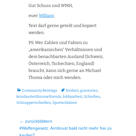
Gut Schuss und WMH,
euer
William
Text darf gerne geteilt und kopiert
werden.
PS: Wer Zahlen und Fakten zu
„amerikanischen“ Verhältnissen und
dem benachbarten Ausland (Schweiz,
Österreich, Tschechien, England)
braucht, kann sich gerne an Michael
Thoma oder mich wenden.
Kategorien
Tags
Community Beiträge
freiheit
,
grastories
,
letsshootwithsomefriends
,
lobbyarbeit
,
Schießen
,
Schnupperschießen
,
Sportschützen
Beitragsnavigation
← zurückblättern
Vorheriger
#Waffengesetz: Armbrust bald nicht mehr frei zu
Beitrag:
kaufen?