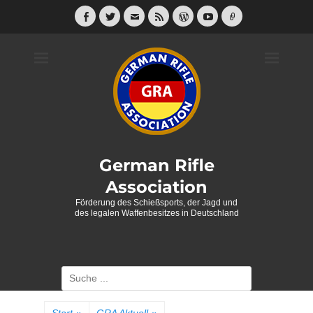
Weiter
zum
Facebook
Twitter
E-
Feed
WordPress
YouTube
Link
Mail
Inhalt
German Rifle
Association
Förderung des Schießsports, der Jagd und
des legalen Waffenbesitzes in Deutschland
Suche
nach: