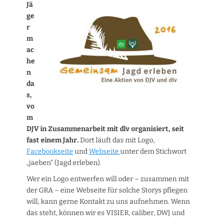
Jä
ge
r
m
ac
he
n
da
s,
vo
m
DJV in Zusammenarbeit mit dlv organisiert, seit
fast einem Jahr.
Dort läuft das mit Logo,
Facebookseite
und
Webseite
unter dem Stichwort
„jaeben“ (Jagd erleben).
Wer ein Logo entwerfen will oder – zusammen mit
der GRA – eine Webseite für solche Storys pflegen
will, kann gerne Kontakt zu uns aufnehmen. Wenn
das steht, können wir es VISIER, caliber, DWJ und