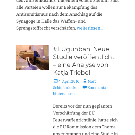
des Antisemitismus“ mit einem vollem Plenum. Fast
alle Parteien wollen zur Bekämpfung des
Antisemitismus nach dem Anschlag auf die
Synagoge in Halle das Waffen- und
Sprengstoffrecht verschärfen.
weiterlesen…
#EUgunban: Neue
Studie veröffentlicht
– eine Analyse von
Katja Triebel
Veröffentlicht
Autor
4. April 2016
Marc
am
Schieferdecker
Kommentar
hinterlassen
Bereits vor der nun geplanten
Verschärfung der EU
Feuerwaffenrichtlinie, hatte sich
die EU Kommission dem Thema
angenommen und eine Studie in