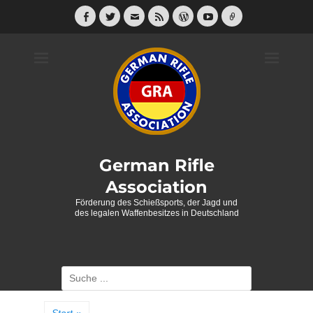
Weiter
zum
Facebook
Twitter
E-
Feed
WordPress
YouTube
Link
Mail
Inhalt
German Rifle
Association
Förderung des Schießsports, der Jagd und
des legalen Waffenbesitzes in Deutschland
Suche
nach: