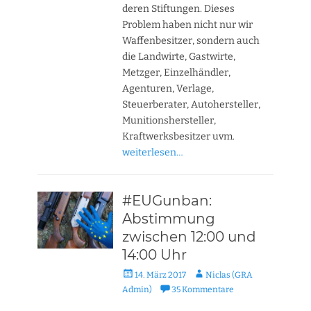
deren Stiftungen. Dieses
Problem haben nicht nur wir
Waffenbesitzer, sondern auch
die Landwirte, Gastwirte,
Metzger, Einzelhändler,
Agenturen, Verlage,
Steuerberater, Autohersteller,
Munitionshersteller,
Kraftwerksbesitzer uvm.
weiterlesen…
#EUGunban:
Abstimmung
zwischen 12:00 und
14:00 Uhr
Veröffentlicht
Autor
14. März 2017
Niclas (GRA
am
Admin)
35 Kommentare