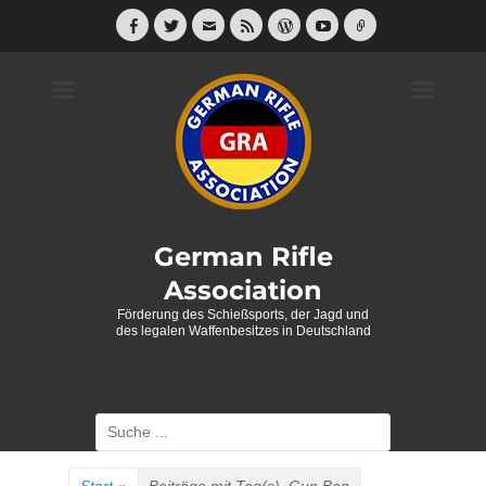
Weiter
zum
Facebook
Twitter
E-
Feed
WordPress
YouTube
Link
Mail
Inhalt
German Rifle
Association
Förderung des Schießsports, der Jagd und
des legalen Waffenbesitzes in Deutschland
Suche
nach: