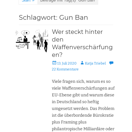
Start
»
Beiträge mit Tag(s)
Gun Ban
Schlagwort:
Gun Ban
Wer steckt hinter
den
Waffenverschärfung
en?
Veröffentlicht
Autor
13. Juli 2020
Katja Triebel
am
22 Kommentare
Viele fragen sich, warum es so
viele Waffenverschärfungen auf
EU-Ebene gibt und warum diese
in Deutschland so heftig
umgesetzt werden. Das Problem
ist die überbordende Bürokratie
plus Framing plus
philantropische Milliardäre oder