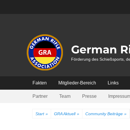
Weiter
zum
Inhalt
German Ri
Förderung des Schießsports, de
Hauptmenü
Fakten
Mitglieder-Bereich
Links
Submenü
Partner
Team
Presse
Impressu
Start
»
GRA Aktuell
»
Community Beiträge
»