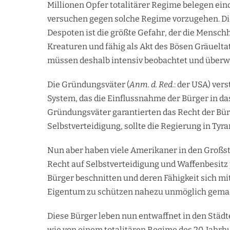
Millionen Opfer totalitärer Regime belegen ein
versuchen gegen solche Regime vorzugehen. Di
Despoten ist die größte Gefahr, der die Mensch
Kreaturen und fähig als Akt des Bösen Gräuelta
müssen deshalb intensiv beobachtet und überw
Die Gründungsväter (
Anm. d. Red.
: der USA) ver
System, das die Einflussnahme der Bürger in da
Gründungsväter garantierten das Recht der Bür
Selbstverteidigung, sollte die Regierung in Tyr
Nun aber haben viele Amerikaner in den Großstä
Recht auf Selbstverteidigung und Waffenbesitz
Bürger beschnitten und deren Fähigkeit sich mit
Eigentum zu schützen nahezu unmöglich gema
Diese Bürger leben nun entwaffnet in den Städt
wie von einem totalitären Regime des 20. Jahr