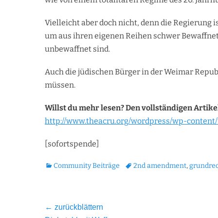
Vielleicht aber doch nicht, denn die Regierung 
um aus ihren eigenen Reihen schwer Bewaffnete
unbewaffnet sind.
Auch die jüdischen Bürger in der Weimar Repub
müssen.
Willst du mehr lesen? Den vollständigen Artikel 
http://www.theacru.org/wordpress/wp-content
[sofortspende]
Kategorien
Tags
Community Beiträge
2nd amendment
,
grundre
Beitragsnavigation
← zurückblättern