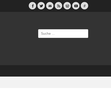
Facebook
Twitter
E-
Feed
WordPress
YouTube
Link
Mail
Suche
nach: