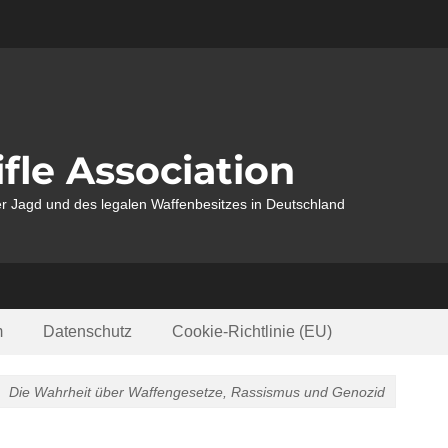
fle Association
r Jagd und des legalen Waffenbesitzes in Deutschland
m
Datenschutz
Cookie-Richtlinie (EU)
Die Wahrheit über Waffengesetze, Rassismus und Genozid