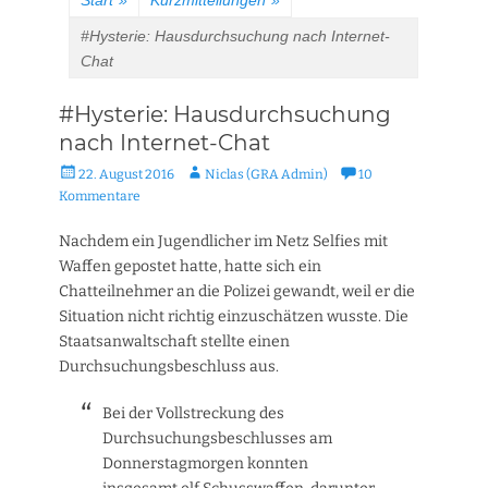
Start
»
Kurzmitteilungen
»
#Hysterie: Hausdurchsuchung nach Internet-
Chat
#Hysterie: Hausdurchsuchung
nach Internet-Chat
Veröffentlicht
Autor
22. August 2016
Niclas (GRA Admin)
10
am
Kommentare
Nachdem ein Jugendlicher im Netz Selfies mit
Waffen gepostet hatte, hatte sich ein
Chatteilnehmer an die Polizei gewandt, weil er die
Situation nicht richtig einzuschätzen wusste. Die
Staatsanwaltschaft stellte einen
Durchsuchungsbeschluss aus.
Bei der Vollstreckung des
Durchsuchungsbeschlusses am
Donnerstagmorgen konnten