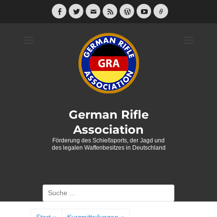
Weiter
zum
Facebook
Twitter
E-
Feed
WordPress
YouTube
Link
Mail
Inhalt
German Rifle
Association
Förderung des Schießsports, der Jagd und
des legalen Waffenbesitzes in Deutschland
Suche
nach: