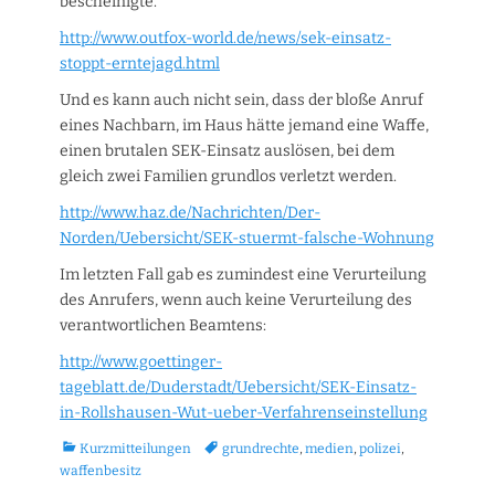
bescheinigte.
http://www.outfox-world.de/news/sek-einsatz-
stoppt-erntejagd.html
Und es kann auch nicht sein, dass der bloße Anruf
eines Nachbarn, im Haus hätte jemand eine Waffe,
einen brutalen SEK-Einsatz auslösen, bei dem
gleich zwei Familien grundlos verletzt werden.
http://www.haz.de/Nachrichten/Der-
Norden/Uebersicht/SEK-stuermt-falsche-Wohnung
Im letzten Fall gab es zumindest eine Verurteilung
des Anrufers, wenn auch keine Verurteilung des
verantwortlichen Beamtens:
http://www.goettinger-
tageblatt.de/Duderstadt/Uebersicht/SEK-Einsatz-
in-Rollshausen-Wut-ueber-Verfahrenseinstellung
Kategorien
Tags
Kurzmitteilungen
grundrechte
,
medien
,
polizei
,
waffenbesitz