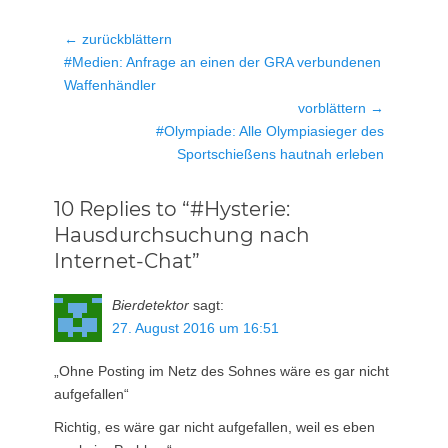
Beitragsnavigation
← zurückblättern
Vorheriger
#Medien: Anfrage an einen der GRA verbundenen
Beitrag:
Waffenhändler
vorblättern →
Nächster
#Olympiade: Alle Olympiasieger des
Beitrag:
Sportschießens hautnah erleben
10 Replies to “#Hysterie:
Hausdurchsuchung nach
Internet-Chat”
Bierdetektor
sagt:
27. August 2016 um 16:51
„Ohne Posting im Netz des Sohnes wäre es gar nicht
aufgefallen“
Richtig, es wäre gar nicht aufgefallen, weil es eben