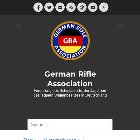
Weiter
zum
Facebook
Twitter
E-
Feed
WordPress
YouTube
Link
Mail
Inhalt
German Rifle
Association
Förderung des Schießsports, der Jagd und
des legalen Waffenbesitzes in Deutschland
Suche
nach: