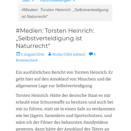
Start
»
Kurzmitteilungen
»
#Medien: Torsten Heinrich: „Selbstverteidigung
ist Naturrecht“
#Medien: Torsten Heinrich:
„Selbstverteidigung ist
Naturrecht“
Veröffentlicht
Autor
1. August 2016
Niclas (GRA Admin)
4
am
Kommentare
Ein ausführlichen Bericht von Torsten Heinrich. Er
geht hier auf den Amoklauf von München und die
allgemeine Lage zur Selbstverteidigung.
Torsten Heinrich: Hätte der deutsche Staat es mir
erlaubt eine Schusswaffe zu besitzen und auch bei
mir zu führen, statt sie in einen Safe zu verdammen
wie bei Jägern, Sammlern und Sportschützen, und
wäre ich der Filmer des bekannten Handyvideos
gewesen, dann hätte der Amoklauf des Täters an