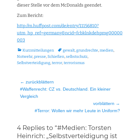
dieser Stelle vor dem McDonalds geendet.
Zum Bericht:
http://m.huffpost.com/de/entry/11156810?
utm_hp_ref=germany&ncid=fcbklnkdehpmg00000
003
Kategorien
Tags
Kurzmitteilungen
gewalt
,
grundrechte
,
medien
,
Notwehr
,
presse
,
Schießen
,
selbstschutz
,
Selbstverteidigung
,
terror
,
terrorismus
Beitragsnavigation
← zurückblättern
Vorheriger
#Waffenrecht: CZ vs. Deutschland. Ein kleiner
Beitrag:
Vergleich
vorblättern →
Nächster
#Terror: Wollen wir mehr Leute in Uniform?
Beitrag:
4 Replies to “#Medien: Torsten
Heinrich: „Selbstverteidigung ist