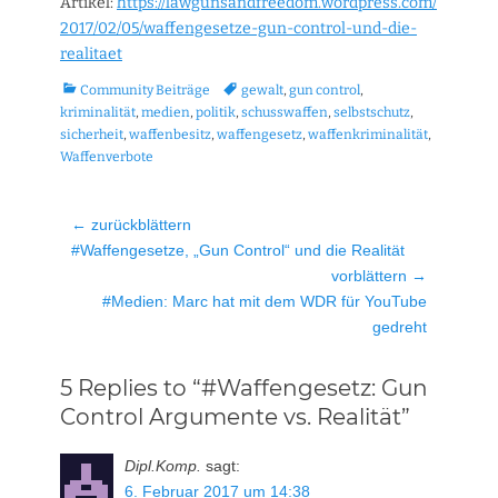
Artikel:
https://lawgunsandfreedom.wordpress.com/
2017/02/05/waffengesetze-gun-control-und-die-
realitaet
Kategorien
Tags
Community Beiträge
gewalt
,
gun control
,
kriminalität
,
medien
,
politik
,
schusswaffen
,
selbstschutz
,
sicherheit
,
waffenbesitz
,
waffengesetz
,
waffenkriminalität
,
Waffenverbote
Beitragsnavigation
← zurückblättern
Vorheriger
#Waffengesetze, „Gun Control“ und die Realität
Beitrag:
vorblättern →
Nächster
#Medien: Marc hat mit dem WDR für YouTube
Beitrag:
gedreht
5 Replies to “#Waffengesetz: Gun
Control Argumente vs. Realität”
Dipl.Komp.
sagt:
6. Februar 2017 um 14:38