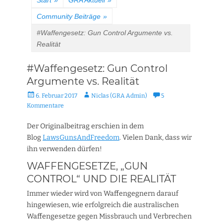
Start
»
GRA Aktuell
»
Community Beiträge
»
#Waffengesetz: Gun Control Argumente vs.
Realität
#Waffengesetz: Gun Control
Argumente vs. Realität
Veröffentlicht
Autor
6. Februar 2017
Niclas (GRA Admin)
5
am
Kommentare
Der Originalbeitrag erschien in dem
Blog
LawsGunsAndFreedom
. Vielen Dank, dass wir
ihn verwenden dürfen!
WAFFENGESETZE, „GUN
CONTROL“ UND DIE REALITÄT
Immer wieder wird von Waffengegnern darauf
hingewiesen, wie erfolgreich die australischen
Waffengesetze gegen Missbrauch und Verbrechen