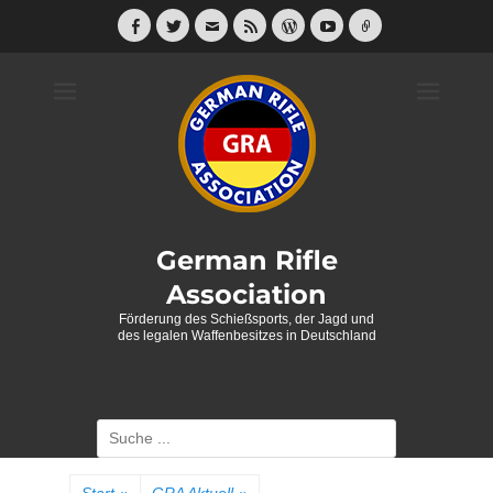
Weiter
zum
Facebook
Twitter
E-
Feed
WordPress
YouTube
Link
Mail
Inhalt
German Rifle
Association
Förderung des Schießsports, der Jagd und
des legalen Waffenbesitzes in Deutschland
Suche
nach: