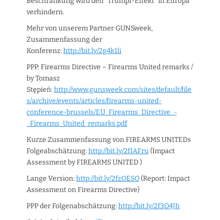
Beschränkung wird den “Trumpf-Effekt” in Europa
verhindern.
Mehr von unserem Partner GUNSweek,
Zusammenfassung der
Konferenz:
http://bit.ly/2g4k1li
PPP: Firearms Directive – Firearms United remarks /
by Tomasz
Stępień:
http://www.gunsweek.com/sites/default/file
s/archive/events/articles/firearms-united-
conference-brussels/EU_Firearms_Directive_-
_Firearms_United_remarks.pdf
Kurze Zusammenfassung von FIREARMS UNITEDs
Folgeabschätzung:
http://bit.ly/2fIAFru
(Impact
Assessment by FIREARMS UNITED )
Lange Version:
http://bit.ly/2fzOESO
(Report: Impact
Assessment on Firearms Directive)
PPP der Folgenabschätzung:
http://bit.ly/2f3O4Jh