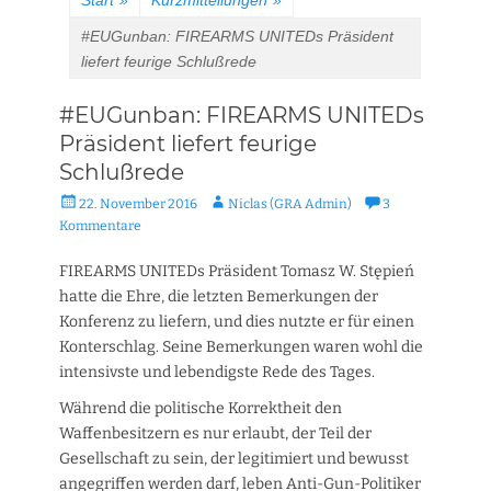
Start
»
Kurzmitteilungen
»
#EUGunban: FIREARMS UNITEDs Präsident
liefert feurige Schlußrede
#EUGunban: FIREARMS UNITEDs
Präsident liefert feurige
Schlußrede
Veröffentlicht
Autor
22. November 2016
Niclas (GRA Admin)
3
am
Kommentare
FIREARMS UNITEDs Präsident Tomasz W. Stępień
hatte die Ehre, die letzten Bemerkungen der
Konferenz zu liefern, und dies nutzte er für einen
Konterschlag. Seine Bemerkungen waren wohl die
intensivste und lebendigste Rede des Tages.
Während die politische Korrektheit den
Waffenbesitzern es nur erlaubt, der Teil der
Gesellschaft zu sein, der legitimiert und bewusst
angegriffen werden darf, leben Anti-Gun-Politiker