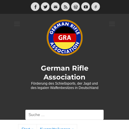
Weiter
zum
Facebook
Twitter
E-
Feed
WordPress
YouTube
Link
Mail
Inhalt
German Rifle
Association
Förderung des Schießsports, der Jagd und
des legalen Waffenbesitzes in Deutschland
Suche
nach: