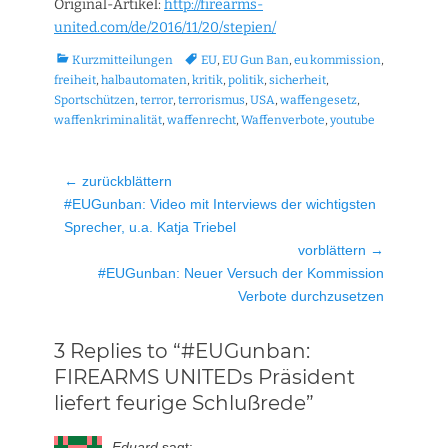
Original-Artikel:
http://firearms-
united.com/de/2016/11/20/stepien/
Kategorien
Tags
Kurzmitteilungen
EU
,
EU Gun Ban
,
eu kommission
,
freiheit
,
halbautomaten
,
kritik
,
politik
,
sicherheit
,
Sportschützen
,
terror
,
terrorismus
,
USA
,
waffengesetz
,
waffenkriminalität
,
waffenrecht
,
Waffenverbote
,
youtube
Beitragsnavigation
← zurückblättern
Vorheriger
#EUGunban: Video mit Interviews der wichtigsten
Beitrag:
Sprecher, u.a. Katja Triebel
vorblättern →
Nächster
#EUGunban: Neuer Versuch der Kommission
Beitrag:
Verbote durchzusetzen
3 Replies to “#EUGunban:
FIREARMS UNITEDs Präsident
liefert feurige Schlußrede”
Eduard
sagt: