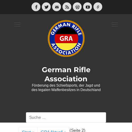
Weiter
zum
Facebook
Twitter
E-
Feed
WordPress
YouTube
Link
Mail
Inhalt
German Rifle
Association
Förderung des Schießsports, der Jagd und
des legalen Waffenbesitzes in Deutschland
Suche
nach:
(Seite 2)