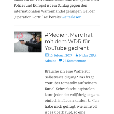
Polizei und Europol ist ein Schlag gegen den
internationalen Waffenhandel gelungen. Bei der
„Operation Portu“ sei bereits
weiterlesen…
#Medien: Marc hat
mit dem WDR für
YouTube gedreht
Veröffentlicht
Autor
10. Februar 2017
Niclas (GRA
am
Admin)
26 Kommentare
Brauche ich eine Waffe zur
Selbstverteidigung? Das fragt
Youtuber tomatolix auf seinem
Kanal. Schreckschusspistolen
kann jeder der volljährig ist ganz
einfach im Laden kaufen. (…) Ich
habe mich gefragt: wie sinnvoll
ist es überhaupt, so eine