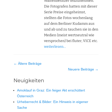
Waffenbesitzer teilzunehmen.
Die Fotografen hatten mit dieser
Serie Preise eingeheimst,
stellten die Fotos wochenlang
auf dem Berliner Kudamm aus
und ab und zu tauchen sie in den
Medien (meist wertneutral wie
versprochen) bei fluter, VICE etc.
weiterlesen…
Beitrag-
←
Ältere Beiträge
Navigation
Neuere Beiträge
→
Neuigkeiten
Amoklauf in Graz: Ein feiger Akt erschüttert
Österreich
Urheberrecht & Bilder: Ein Hinweis in eigener
Sache