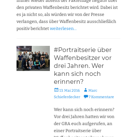
immer wieder abseits der Faktenlage negativ über
den privaten Waffenbesitz berichtet wird. Dabei ist
es ja nicht so, als würden wir von der Presse
verlangen, dass über Waffenbesitz ausschließlich
positiv berichtet
weiterlesen…
#Portraitserie über
Waffenbesitzer vor
drei Jahren. Wer
kann sich noch
erinnern?
Veröffentlicht
Autor
13. Mai 2016
Marc
am
Schieferdecker
7 Kommentare
Wer kann sich noch erinnern?
Vor drei Jahren hatten wir von
der GRA euch aufgerufen, an
einer Portraitserie über