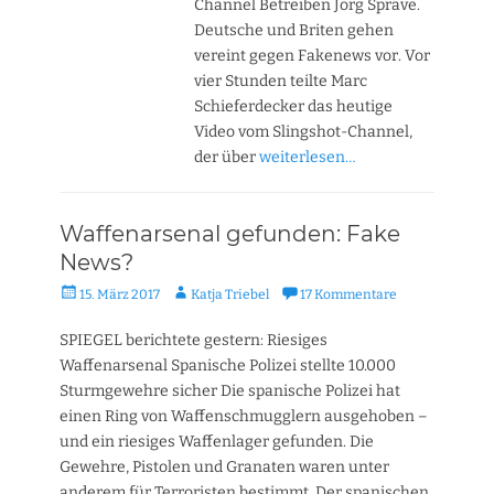
Channel Betreiben Jörg Sprave.
Deutsche und Briten gehen
vereint gegen Fakenews vor. Vor
vier Stunden teilte Marc
Schieferdecker das heutige
Video vom Slingshot-Channel,
der über
weiterlesen…
Waffenarsenal gefunden: Fake
News?
Veröffentlicht
Autor
15. März 2017
Katja Triebel
17 Kommentare
am
SPIEGEL berichtete gestern: Riesiges
Waffenarsenal Spanische Polizei stellte 10.000
Sturmgewehre sicher Die spanische Polizei hat
einen Ring von Waffenschmugglern ausgehoben –
und ein riesiges Waffenlager gefunden. Die
Gewehre, Pistolen und Granaten waren unter
anderem für Terroristen bestimmt. Der spanischen