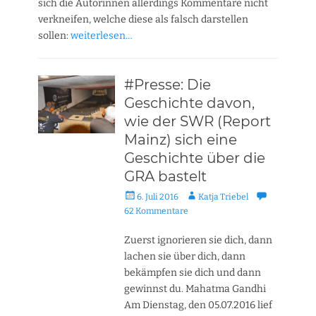
sich die Autorinnen allerdings Kommentare nicht
verkneifen, welche diese als falsch darstellen
sollen:
weiterlesen…
#Presse: Die
Geschichte davon,
wie der SWR (Report
Mainz) sich eine
Geschichte über die
GRA bastelt
Veröffentlicht
Autor
6. Juli 2016
Katja Triebel
am
62 Kommentare
Zuerst ignorieren sie dich, dann
lachen sie über dich, dann
bekämpfen sie dich und dann
gewinnst du. Mahatma Gandhi
Am Dienstag, den 05.07.2016 lief