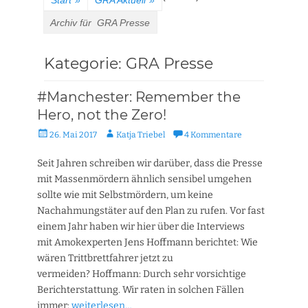
Start
»
GRA Aktuell
»
Archiv für
GRA Presse
Kategorie:
GRA Presse
#Manchester: Remember the
Hero, not the Zero!
Veröffentlicht
Autor
26. Mai 2017
Katja Triebel
4 Kommentare
am
Seit Jahren schreiben wir darüber, dass die Presse
mit Massenmördern ähnlich sensibel umgehen
sollte wie mit Selbstmördern, um keine
Nachahmungstäter auf den Plan zu rufen. Vor fast
einem Jahr haben wir hier über die Interviews
mit Amokexperten Jens Hoffmann berichtet: Wie
wären Trittbrettfahrer jetzt zu
vermeiden? Hoffmann: Durch sehr vorsichtige
Berichterstattung. Wir raten in solchen Fällen
immer:
weiterlesen…