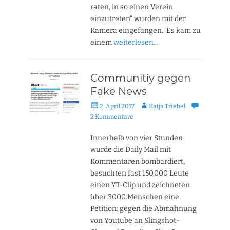
raten, in so einen Verein
einzutreten“ wurden mit der
Kamera eingefangen. Es kam zu
einem
weiterlesen…
Communitiy gegen
Fake News
Veröffentlicht
Autor
2. April 2017
Katja Triebel
am
2 Kommentare
Innerhalb von vier Stunden
wurde die Daily Mail mit
Kommentaren bombardiert,
besuchten fast 150.000 Leute
einen YT-Clip und zeichneten
über 3000 Menschen eine
Petition: gegen die Abmahnung
von Youtube an Slingshot-