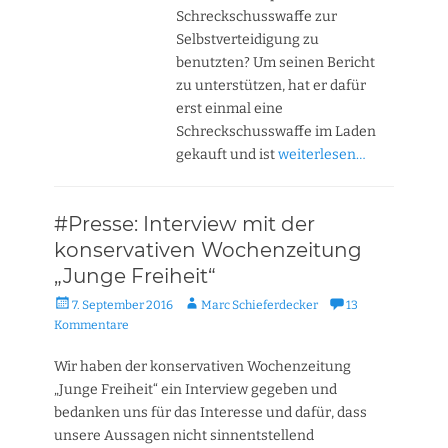
Schreckschusswaffe zur
Selbstverteidigung zu
benutzten? Um seinen Bericht
zu unterstützen, hat er dafür
erst einmal eine
Schreckschusswaffe im Laden
gekauft und ist
weiterlesen…
#Presse: Interview mit der
konservativen Wochenzeitung
„Junge Freiheit“
Veröffentlicht
Autor
7. September 2016
Marc Schieferdecker
13
am
Kommentare
Wir haben der konservativen Wochenzeitung
„Junge Freiheit“ ein Interview gegeben und
bedanken uns für das Interesse und dafür, dass
unsere Aussagen nicht sinnentstellend