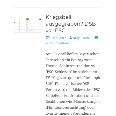
Kriegsbeil
ausgegraben? DSB
vs. IPSC
Veröffentlicht
Autor
1. Mai 2017
Katja Triebel
am
26 Kommentare
Am 20. April lief im Bayerischen
Fernsehen ein Beitrag zum
Thema „Schützentradition vs.
IPSC-Schießen“ im satirischen
TV-Magazin „quer mit Christoph
Süß“. Ein bayerischer DSB-
Verein wird mit Bildern des IPSC-
Schießens konfrontiert und die
Reaktionen wie „Häuserkampf“,
„Munitionsvernichtung“ oder
„würde meinen Freunden nie