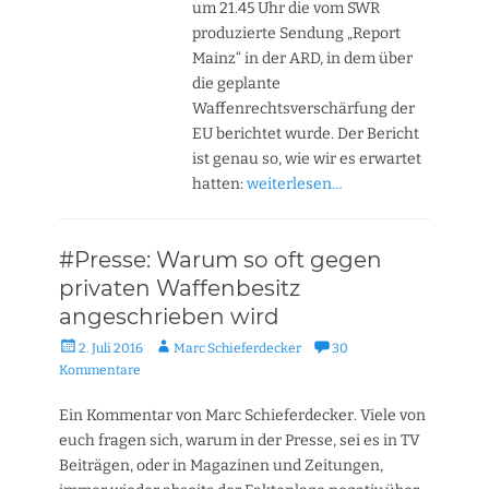
um 21.45 Uhr die vom SWR
produzierte Sendung „Report
Mainz“ in der ARD, in dem über
die geplante
Waffenrechtsverschärfung der
EU berichtet wurde. Der Bericht
ist genau so, wie wir es erwartet
hatten:
weiterlesen…
#Presse: Warum so oft gegen
privaten Waffenbesitz
angeschrieben wird
Veröffentlicht
Autor
2. Juli 2016
Marc Schieferdecker
30
am
Kommentare
Ein Kommentar von Marc Schieferdecker. Viele von
euch fragen sich, warum in der Presse, sei es in TV
Beiträgen, oder in Magazinen und Zeitungen,