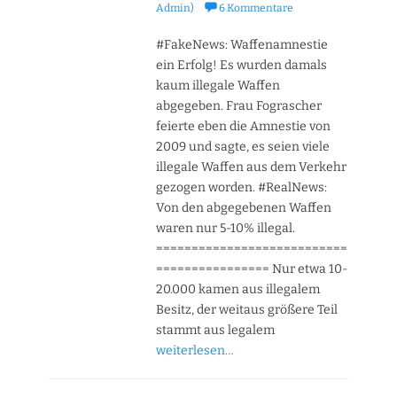
am
Admin)
6 Kommentare
#FakeNews: Waffenamnestie
ein Erfolg! Es wurden damals
kaum illegale Waffen
abgegeben. Frau Fograscher
feierte eben die Amnestie von
2009 und sagte, es seien viele
illegale Waffen aus dem Verkehr
gezogen worden. #RealNews:
Von den abgegebenen Waffen
waren nur 5-10% illegal.
===========================
================ Nur etwa 10-
20.000 kamen aus illegalem
Besitz, der weitaus größere Teil
stammt aus legalem
weiterlesen…