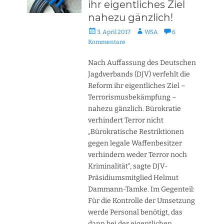
ihr eigentliches Ziel
nahezu gänzlich!
Veröffentlicht
Autor
3. April 2017
WSA
6
am
Kommentare
Nach Auffassung des Deutschen
Jagdverbands (DJV) verfehlt die
Reform ihr eigentliches Ziel –
Terrorismusbekämpfung –
nahezu gänzlich. Bürokratie
verhindert Terror nicht
„Bürokratische Restriktionen
gegen legale Waffenbesitzer
verhindern weder Terror noch
Kriminalität“, sagte DJV-
Präsidiumsmitglied Helmut
Dammann-Tamke. Im Gegenteil:
Für die Kontrolle der Umsetzung
werde Personal benötigt, das
dann bei der eigentlichen