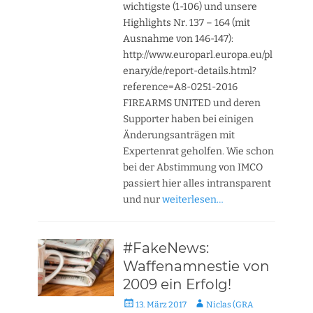
wichtigste (1-106) und unsere
Highlights Nr. 137 – 164 (mit
Ausnahme von 146-147):
http://www.europarl.europa.eu/pl
enary/de/report-details.html?
reference=A8-0251-2016
FIREARMS UNITED und deren
Supporter haben bei einigen
Änderungsanträgen mit
Expertenrat geholfen. Wie schon
bei der Abstimmung von IMCO
passiert hier alles intransparent
und nur
weiterlesen…
#FakeNews:
Waffenamnestie von
2009 ein Erfolg!
Veröffentlicht
Autor
13. März 2017
Niclas (GRA