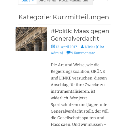
Start
»
Archiv für
Kurzmitteilungen
Kategorie:
Kurzmitteilungen
#Politk: Maas gegen
Generalverdacht
Veröffentlicht
Autor
12. April 2017
Niclas (GRA
am
Admin)
9 Kommentare
Die Art und Weise, wie die
Regierungskoalition, GRÜNE
und LINKE versuchen, diesen
Anschlag für ihre Zwecke zu
instrumentalisieren, ist
widerlich. Wer jetzt
Sportschützen und Jäger unter
Generalverdacht stellt, der will
die Gesellschaft spalten und
Hass säen. Und wir müssen –