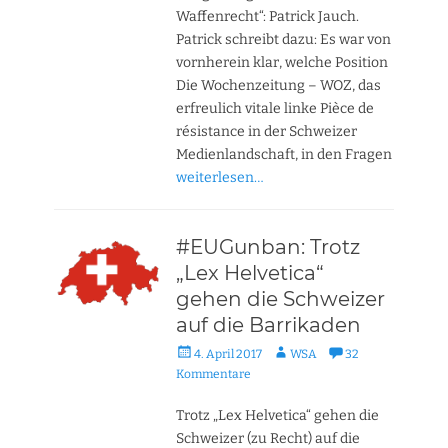
Waffenrecht“: Patrick Jauch.
Patrick schreibt dazu: Es war von
vornherein klar, welche Position
Die Wochenzeitung – WOZ, das
erfreulich vitale linke Pièce de
résistance in der Schweizer
Medienlandschaft, in den Fragen
weiterlesen…
#EUGunban: Trotz
„Lex Helvetica“
gehen die Schweizer
auf die Barrikaden
Veröffentlicht
Autor
4. April 2017
WSA
32
am
Kommentare
Trotz „Lex Helvetica“ gehen die
Schweizer (zu Recht) auf die