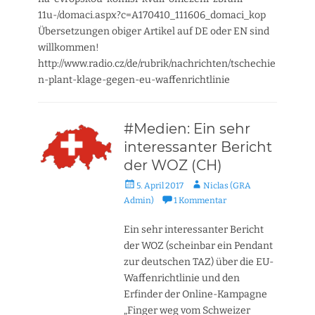
11u-/domaci.aspx?c=A170410_111606_domaci_kop
Übersetzungen obiger Artikel auf DE oder EN sind
willkommen!
http://www.radio.cz/de/rubrik/nachrichten/tschechie
n-plant-klage-gegen-eu-waffenrichtlinie
#Medien: Ein sehr
interessanter Bericht
der WOZ (CH)
Veröffentlicht
Autor
5. April 2017
Niclas (GRA
am
Admin)
1 Kommentar
Ein sehr interessanter Bericht
der WOZ (scheinbar ein Pendant
zur deutschen TAZ) über die EU-
Waffenrichtlinie und den
Erfinder der Online-Kampagne
„Finger weg vom Schweizer