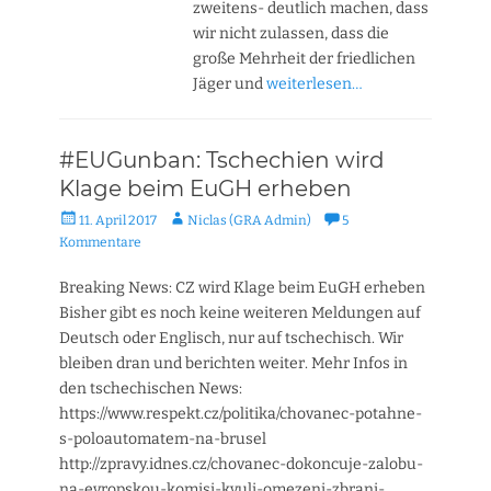
zweitens- deutlich machen, dass
wir nicht zulassen, dass die
große Mehrheit der friedlichen
Jäger und
weiterlesen…
#EUGunban: Tschechien wird
Klage beim EuGH erheben
Veröffentlicht
Autor
11. April 2017
Niclas (GRA Admin)
5
am
Kommentare
Breaking News: CZ wird Klage beim EuGH erheben
Bisher gibt es noch keine weiteren Meldungen auf
Deutsch oder Englisch, nur auf tschechisch. Wir
bleiben dran und berichten weiter. Mehr Infos in
den tschechischen News:
https://www.respekt.cz/politika/chovanec-potahne-
s-poloautomatem-na-brusel
http://zpravy.idnes.cz/chovanec-dokoncuje-zalobu-
na-evropskou-komisi-kvuli-omezeni-zbrani-