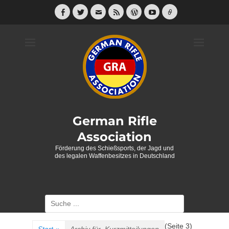
Weiter
zum
Facebook
Twitter
E-
Feed
WordPress
YouTube
Link
Mail
Inhalt
German Rifle
Association
Förderung des Schießsports, der Jagd und
des legalen Waffenbesitzes in Deutschland
Suche
nach:
(Seite 3)