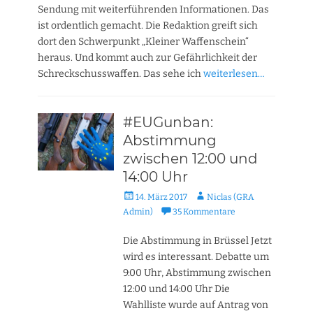
Sendung mit weiterführenden Informationen. Das
ist ordentlich gemacht. Die Redaktion greift sich
dort den Schwerpunkt „Kleiner Waffenschein“
heraus. Und kommt auch zur Gefährlichkeit der
Schreckschusswaffen. Das sehe ich
weiterlesen…
#EUGunban:
Abstimmung
zwischen 12:00 und
14:00 Uhr
Veröffentlicht
Autor
14. März 2017
Niclas (GRA
am
Admin)
35 Kommentare
Die Abstimmung in Brüssel Jetzt
wird es interessant. Debatte um
9:00 Uhr, Abstimmung zwischen
12:00 und 14:00 Uhr Die
Wahlliste wurde auf Antrag von