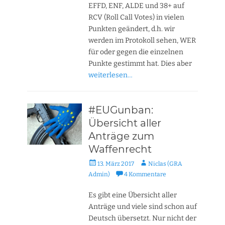
EFFD, ENF, ALDE und 38+ auf
RCV (Roll Call Votes) in vielen
Punkten geändert, d.h. wir
werden im Protokoll sehen, WER
für oder gegen die einzelnen
Punkte gestimmt hat. Dies aber
weiterlesen…
#EUGunban:
Übersicht aller
Anträge zum
Waffenrecht
Veröffentlicht
Autor
13. März 2017
Niclas (GRA
am
Admin)
4 Kommentare
Es gibt eine Übersicht aller
Anträge und viele sind schon auf
Deutsch übersetzt. Nur nicht der