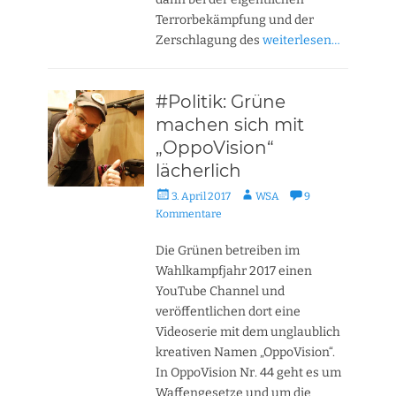
Terrorbekämpfung und der
Zerschlagung des
weiterlesen…
#Politik: Grüne
machen sich mit
„OppoVision“
lächerlich
Veröffentlicht
Autor
3. April 2017
WSA
9
am
Kommentare
Die Grünen betreiben im
Wahlkampfjahr 2017 einen
YouTube Channel und
veröffentlichen dort eine
Videoserie mit dem unglaublich
kreativen Namen „OppoVision“.
In OppoVision Nr. 44 geht es um
Waffengesetze und um die