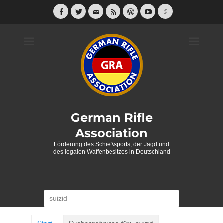
Weiter
zum
Facebook
Twitter
E-
Feed
WordPress
YouTube
Link
Mail
Inhalt
German Rifle
Association
Förderung des Schießsports, der Jagd und
des legalen Waffenbesitzes in Deutschland
Suche
nach: