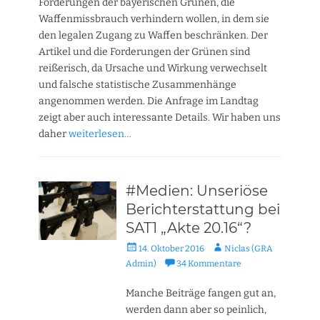
Forderungen der bayerischen Grünen, die
Waffenmissbrauch verhindern wollen, in dem sie
den legalen Zugang zu Waffen beschränken. Der
Artikel und die Forderungen der Grünen sind
reißerisch, da Ursache und Wirkung verwechselt
und falsche statistische Zusammenhänge
angenommen werden. Die Anfrage im Landtag
zeigt aber auch interessante Details. Wir haben uns
daher
weiterlesen…
#Medien: Unseriöse
Berichterstattung bei
SAT1 „Akte 20.16“?
Veröffentlicht
Autor
14. Oktober 2016
Niclas (GRA
am
Admin)
34 Kommentare
Manche Beiträge fangen gut an,
werden dann aber so peinlich,