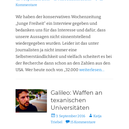
am
Kommentare
Wir haben der konservativen Wochenzeitung
„Junge Freiheit“ ein Interview gegeben und
bedanken uns für das Interesse und dafür, dass
unsere Aussagen nicht sinnentstellend
wiedergegeben wurden. Leider ist das unter
Journalisten ja nicht immer eine
Selbstverständlichkeit und vielfach scheitert es bei
der Recherche dann schon an den Zahlen aus den
USA. Wer heute noch von „32.000
weiterlesen…
Galileo: Waffen an
texanischen
Universitäten
Veröffentlicht
Autor
3. September 2016
Katja
am
Triebel
15 Kommentare