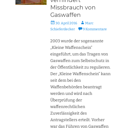
verhindert
Missbrauch von
Gaswaffen
Veröffentlicht
Autor
30. April 2016
Marc
am
Schieferdecker
9 Kommentare
2003 wurde der sogenannte
„Kleine Waffenschein“
eingeführt, um das Tragen von
Gaswaffen zum Selbstschutz in
der Öffentlichkeit zu regulieren.
Der „Kleine Waffenschein“ kann
seit dem bei den
Waffenbehörden beantragt
werden und wird nach
Überprüfung der
waffenrechtlichen
Zuverlässigkeit des
Antragstellers erteilt. Vorher
war das Führen von Gaswaffen