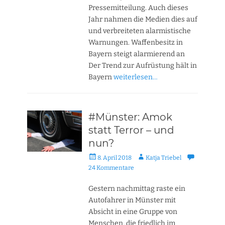
Pressemitteilung. Auch dieses
Jahr nahmen die Medien dies auf
und verbreiteten alarmistische
Warnungen. Waffenbesitz in
Bayern steigt alarmierend an
Der Trend zur Aufrüstung hält in
Bayern
weiterlesen…
#Münster: Amok
statt Terror – und
nun?
Veröffentlicht
Autor
8. April 2018
Katja Triebel
am
24 Kommentare
Gestern nachmittag raste ein
Autofahrer in Münster mit
Absicht in eine Gruppe von
Menschen, die friedlich im