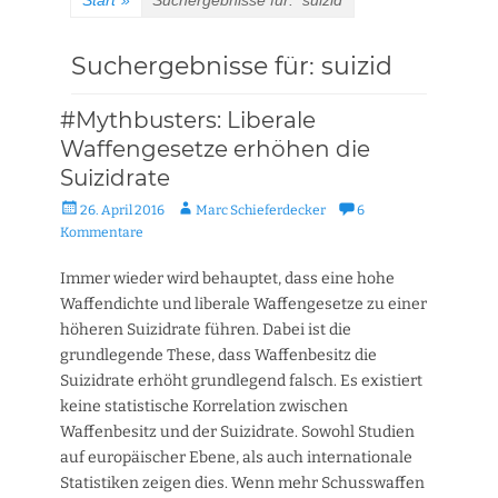
Start
»
Suchergebnisse für:
suizid
Suchergebnisse für:
suizid
#Mythbusters: Liberale
Waffengesetze erhöhen die
Suizidrate
Veröffentlicht
Autor
26. April 2016
Marc Schieferdecker
6
am
Kommentare
Immer wieder wird behauptet, dass eine hohe
Waffendichte und liberale Waffengesetze zu einer
höheren Suizidrate führen. Dabei ist die
grundlegende These, dass Waffenbesitz die
Suizidrate erhöht grundlegend falsch. Es existiert
keine statistische Korrelation zwischen
Waffenbesitz und der Suizidrate. Sowohl Studien
auf europäischer Ebene, als auch internationale
Statistiken zeigen dies. Wenn mehr Schusswaffen