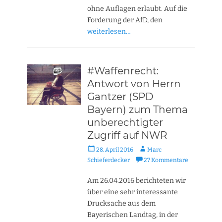
ohne Auflagen erlaubt. Auf die
Forderung der AfD, den
weiterlesen…
#Waffenrecht:
Antwort von Herrn
Gantzer (SPD
Bayern) zum Thema
unberechtigter
Zugriff auf NWR
Veröffentlicht
Autor
28. April 2016
Marc
am
Schieferdecker
27 Kommentare
Am 26.04.2016 berichteten wir
über eine sehr interessante
Drucksache aus dem
Bayerischen Landtag, in der