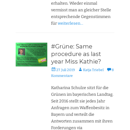
erhalten. Wieder einmal
vermisst man an gleicher Stelle
entsprechende Gegenstimmen
für
weiterlesen…
#Grüne: Same
procedure as last
year Miss Kathie?
Veröffentlicht
Autor
27. Juli 2019
Katja Triebel
8
am
Kommentare
Katharina Schulze sitzt für die
Grünen im bayerischen Landtag.
Seit 2016 stellt sie jedes Jahr
Anfragen zum Waffenbesitz in
Bayern und verteilt die
Antworten zusammen mit ihren
Forderungen via